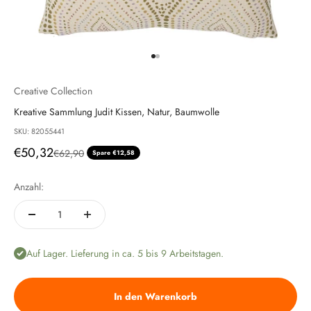
Gehe zu Element 1
Gehe zu Element 2
Creative Collection
Kreative Sammlung Judit Kissen, Natur, Baumwolle
SKU: 82055441
Angebot
€50,32
Regulärer Preis
€62,90
Spare €12,58
Anzahl:
Auf Lager. Lieferung in ca. 5 bis 9 Arbeitstagen.
In den Warenkorb