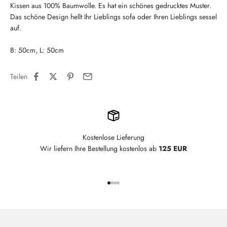
Kissen aus 100% Baumwolle. Es hat ein schönes gedrucktes Muster.
Das schöne Design hellt Ihr Lieblings sofa oder Ihren Lieblings sessel
auf.
B: 50cm, L: 50cm
Teilen
Kostenlose Lieferung
Wir liefern Ihre Bestellung kostenlos ab
125 EUR
Gehe zu Element 1
Gehe zu Element 2
Gehe zu Element 3
Gehe zu Element 4