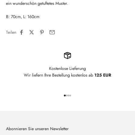
ein wunderschön getuftetes Muster.
B: 70cm, L: 160cm
Teilen
Kostenlose Lieferung
Wir liefern Ihre Bestellung kostenlos ab
125 EUR
Gehe zu Element 1
Gehe zu Element 2
Gehe zu Element 3
Gehe zu Element 4
Abonnieren Sie unseren Newsletter