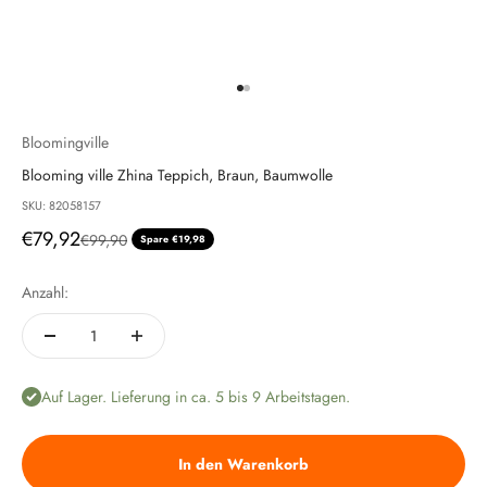
Gehe zu Element 1
Gehe zu Element 2
Bloomingville
Blooming ville Zhina Teppich, Braun, Baumwolle
SKU: 82058157
Angebot
€79,92
Regulärer Preis
€99,90
Spare €19,98
Anzahl:
Auf Lager. Lieferung in ca. 5 bis 9 Arbeitstagen.
In den Warenkorb