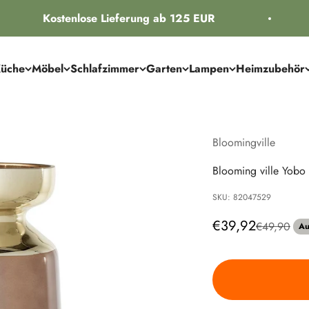
Kostenlose Lieferung ab 125 EUR
üche
Möbel
Schlafzimmer
Garten
Lampen
Heimzubehör
Bloomingville
Blooming ville Yobo 
SKU: 82047529
Angebot
€39,92
Regulärer P
€49,90
Au