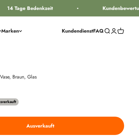
14 Tage Bedenkzeit
Kundenbewertun
Marken
Kundendienst
FAQ
Suche öffnen
Kundenkontos
Warenkorb
Vase, Braun, Glas
reis
sverkauft
Ausverkauft