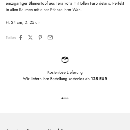
einzigartiger Blumentopf aus Tera kotta mit tollen Farb details. Perfekt
in allen Räumen mit einer Pflanze Ihrer Wahl.
H: 24 cm, D: 25 cm
Teilen
Kostenlose Lieferung
Wir liefern Ihre Bestellung kostenlos ab
125 EUR
Gehe zu Element 1
Gehe zu Element 2
Gehe zu Element 3
Gehe zu Element 4