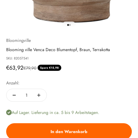
Gehe zu Element 1
Gehe zu Element 2
Bloomingville
Blooming ville Venca Deco Blumentopf, Braun, Terrakotta
SKU: 82057541
Angebot
€63,92
Regulärer Preis
€79,90
Spare €15,98
Anzahl:
Auf Lager. Lieferung in ca. 5 bis 9 Arbeitstagen.
In den Warenkorb