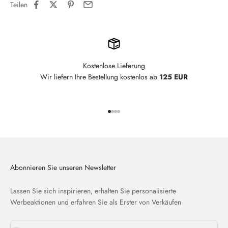
Teilen
Kostenlose Lieferung
Wir liefern Ihre Bestellung kostenlos ab
125 EUR
Gehe zu Element 1
Gehe zu Element 2
Gehe zu Element 3
Gehe zu Element 4
Abonnieren Sie unseren Newsletter
Lassen Sie sich inspirieren, erhalten Sie personalisierte
Werbeaktionen und erfahren Sie als Erster von Verkäufen