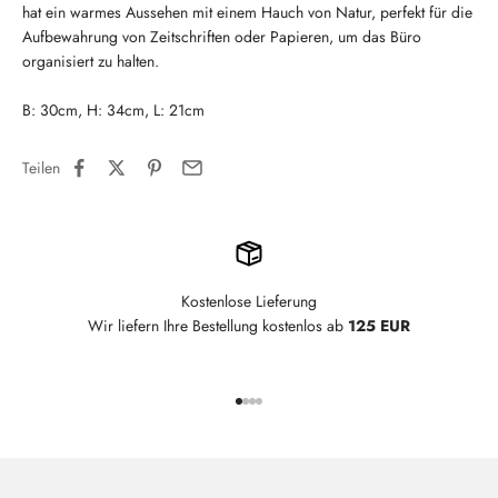
hat ein warmes Aussehen mit einem Hauch von Natur, perfekt für die
Aufbewahrung von Zeitschriften oder Papieren, um das Büro
organisiert zu halten.
B: 30cm, H: 34cm, L: 21cm
Teilen
Kostenlose Lieferung
Wir liefern Ihre Bestellung kostenlos ab
125 EUR
Gehe zu Element 1
Gehe zu Element 2
Gehe zu Element 3
Gehe zu Element 4