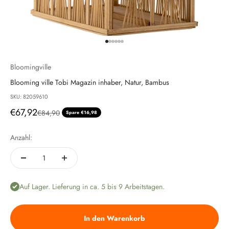
Gehe zu Element 1
Gehe zu Element 2
Gehe zu Element 3
Gehe zu Element 4
Gehe zu Element 5
Gehe zu Element 6
Bloomingville
Blooming ville Tobi Magazin inhaber, Natur, Bambus
SKU: 82059610
Angebot
€67,92
Regulärer Preis
€84,90
Spare €16,98
Anzahl:
Auf Lager. Lieferung in ca. 5 bis 9 Arbeitstagen.
In den Warenkorb