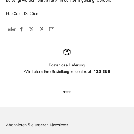
befestigt werden, ein Ast usw. In den Griff gehängt werden.
H: 40cm, D: 25cm
Teilen
Kostenlose Lieferung
Wir liefern Ihre Bestellung kostenlos ab
125 EUR
Gehe zu Element 1
Gehe zu Element 2
Gehe zu Element 3
Gehe zu Element 4
Abonnieren Sie unseren Newsletter