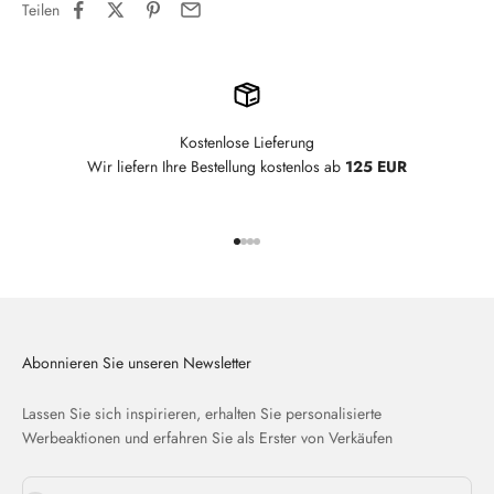
Teilen
Kostenlose Lieferung
Wir liefern Ihre Bestellung kostenlos ab
125 EUR
Gehe zu Element 1
Gehe zu Element 2
Gehe zu Element 3
Gehe zu Element 4
Abonnieren Sie unseren Newsletter
Lassen Sie sich inspirieren, erhalten Sie personalisierte
Werbeaktionen und erfahren Sie als Erster von Verkäufen