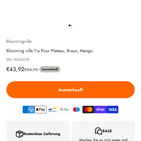
Gehe zu Element 1
Gehe zu Element 2
Bloomingville
Blooming ville Tia Pour Plateau, Braun, Mango
SKU: 82055129
Angebot
€43,92
Regulärer Preis
€54,90
Ausverkauft
Ausverkauft
SALE
Kostenlose Lieferung
Machen Sie es sich innen und