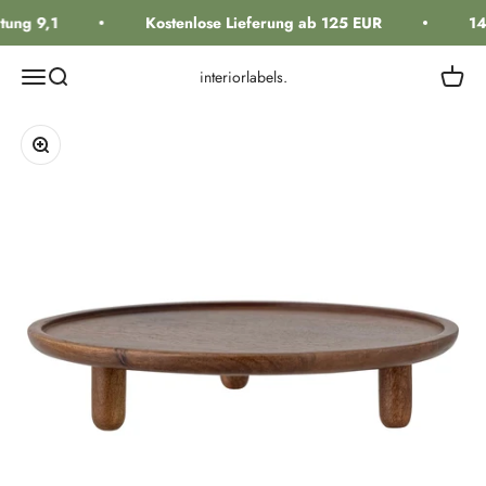
Zum Inhalt springen
ung 9,1
Kostenlose Lieferung ab 125 EUR
14
Navigationsmenü öffnen
Suche öffnen
Warenk
interiorlabels.
Bild vergrößern