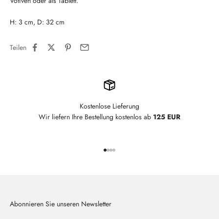
Votiven oder als Tablett.
H: 3 cm, D: 32 cm
Teilen
Kostenlose Lieferung
Wir liefern Ihre Bestellung kostenlos ab
125 EUR
Gehe zu Element 1
Gehe zu Element 2
Gehe zu Element 3
Gehe zu Element 4
Abonnieren Sie unseren Newsletter