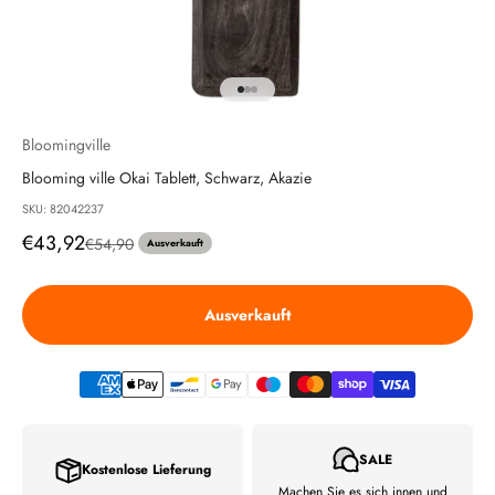
Gehe zu Element 1
Gehe zu Element 2
Gehe zu Element 3
Bloomingville
Blooming ville Okai Tablett, Schwarz, Akazie
SKU: 82042237
Angebot
€43,92
Regulärer Preis
€54,90
Ausverkauft
Ausverkauft
SALE
Kostenlose Lieferung
Machen Sie es sich innen und