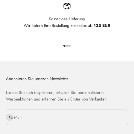
Kostenlose Lieferung
Wir liefern Ihre Bestellung kostenlos ab
125 EUR
Gehe zu Element 1
Gehe zu Element 2
Gehe zu Element 3
Gehe zu Element 4
Abonnieren Sie unseren Newsletter
Lassen Sie sich inspirieren, erhalten Sie personalisierte
Werbeaktionen und erfahren Sie als Erster von Verkäufen
Abonnieren
E-Mail