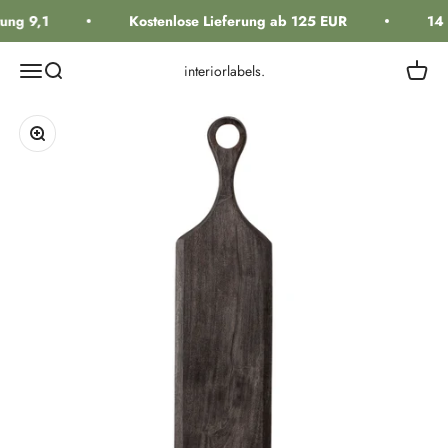
Zum Inhalt springen
ng 9,1
Kostenlose Lieferung ab 125 EUR
14 
Navigationsmenü öffnen
Suche öffnen
Warenk
interiorlabels.
Bild vergrößern