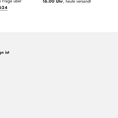
e Frage über
16.00 Uhr
, heute versandt
624
n ist