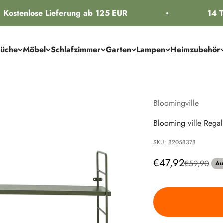
Kostenlose Lieferung ab 125 EUR
14 Ta
üche
Möbel
Schlafzimmer
Garten
Lampen
Heimzubehör
Bloomingville
Blooming ville Rega
SKU: 82058378
Angebot
€47,92
Regulärer P
€59,90
Au