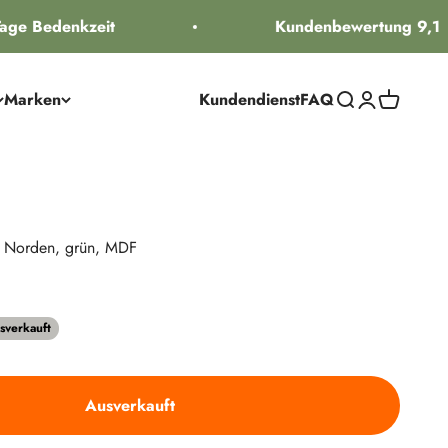
ge Bedenkzeit
Kundenbewertung 9,1
Marken
Kundendienst
FAQ
Suche öffnen
Kundenkontos
Warenkorb
l Norden, grün, MDF
reis
sverkauft
Ausverkauft