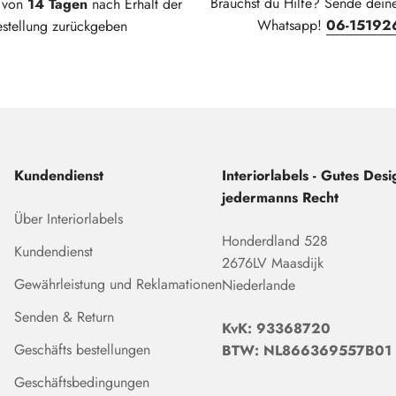
Brauchst du Hilfe? Sende dein
t von
14 Tagen
nach Erhalt der
Whatsapp!
06-15192
estellung zurückgeben
Kundendienst
Interiorlabels - Gutes Desig
jedermanns Recht
Über Interiorlabels
Honderdland 528
Kundendienst
2676LV Maasdijk
Gewährleistung und Reklamationen
Niederlande
Senden & Return
KvK: 93368720
Geschäfts bestellungen
BTW: NL866369557B01
Geschäftsbedingungen