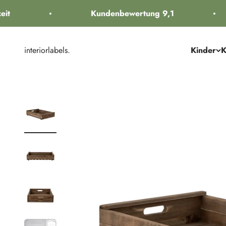
Zum Inhalt springen
t
Kundenbewertung 9,1
interiorlabels.
Kinder
K