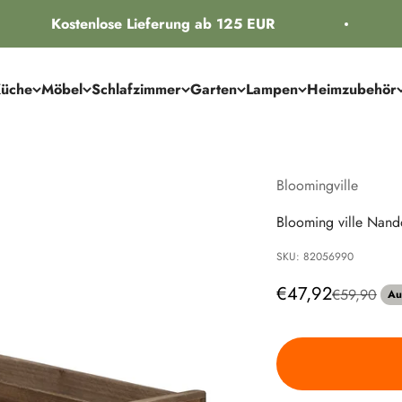
Kostenlose Lieferung ab 125 EUR
üche
Möbel
Schlafzimmer
Garten
Lampen
Heimzubehör
Bloomingville
Blooming ville Nando
SKU: 82056990
Angebot
€47,92
Regulärer P
€59,90
Au