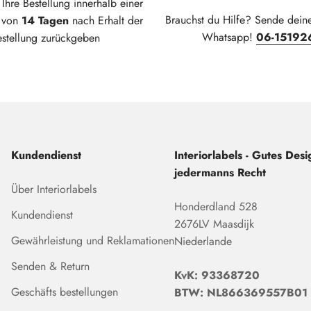
Ihre Bestellung innerhalb einer
Brauchst du Hilfe? Sende dein
t von
14 Tagen
nach Erhalt der
Whatsapp!
06-15192
estellung zurückgeben
Kundendienst
Interiorlabels - Gutes Desig
jedermanns Recht
Über Interiorlabels
Honderdland 528
Kundendienst
2676LV Maasdijk
Gewährleistung und Reklamationen
Niederlande
Senden & Return
KvK: 93368720
Geschäfts bestellungen
BTW: NL866369557B01