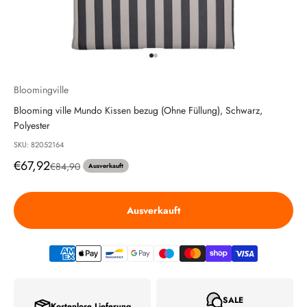
Gehe zu Element 1
Gehe zu Element 2
Bloomingville
Blooming ville Mundo Kissen bezug (Ohne Füllung), Schwarz,
Polyester
SKU: 82052164
Angebot
€67,92
Regulärer Preis
€84,90
Ausverkauft
Ausverkauft
SALE
Kostenlose Lieferung