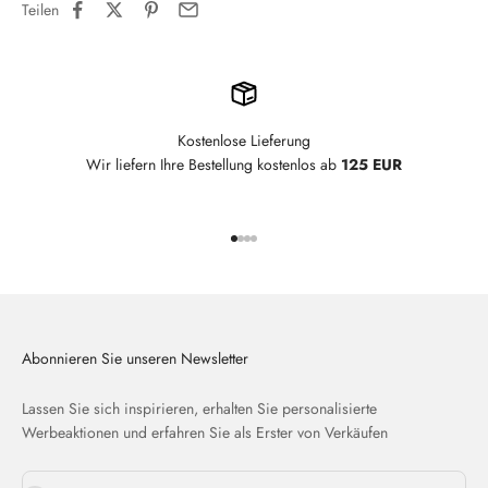
Teilen
Kostenlose Lieferung
Wir liefern Ihre Bestellung kostenlos ab
125 EUR
Gehe zu Element 1
Gehe zu Element 2
Gehe zu Element 3
Gehe zu Element 4
Abonnieren Sie unseren Newsletter
Lassen Sie sich inspirieren, erhalten Sie personalisierte
Werbeaktionen und erfahren Sie als Erster von Verkäufen