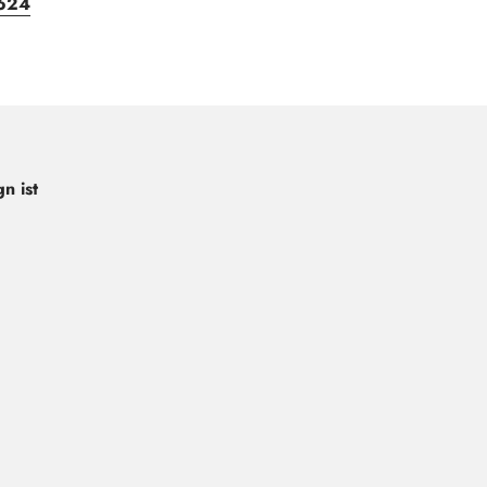
624
n ist