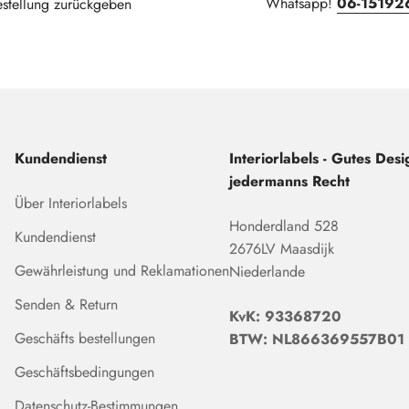
Whatsapp!
06-15192
estellung zurückgeben
Kundendienst
Interiorlabels - Gutes Desig
jedermanns Recht
Über Interiorlabels
Honderdland 528
Kundendienst
2676LV Maasdijk
Gewährleistung und Reklamationen
Niederlande
Senden & Return
KvK: 93368720
Geschäfts bestellungen
BTW: NL866369557B01
Geschäftsbedingungen
Datenschutz-Bestimmungen