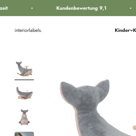
Zum Inhalt springen
it
Kundenbewertung 9,1
interiorlabels.
Kinder
K