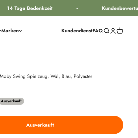
14 Tage Bedenkzeit
Kundenbewertun
Marken
Kundendienst
FAQ
Suche öffnen
Kundenkontos
Warenkorb
 Moby Swing Spielzeug, Wal, Blau, Polyester
Preis
Ausverkauft
Ausverkauft