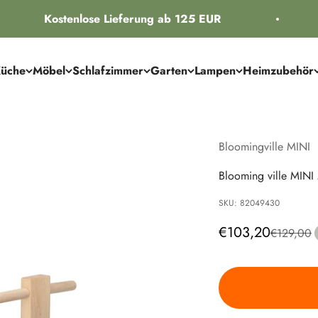
Kostenlose Lieferung ab 125 EUR
üche
Möbel
Schlafzimmer
Garten
Lampen
Heimzubehör
Bloomingville MINI
Blooming ville MINI
SKU: 82049430
Angebot
€103,20
Regulärer 
€129,00