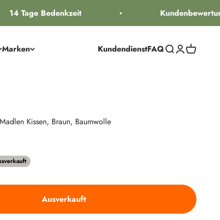
14 Tage Bedenkzeit
Kundenbewertung
Marken
Kundendienst
FAQ
Suche öffnen
Kundenkontos
Warenkorb
 Madlen Kissen, Braun, Baumwolle
reis
sverkauft
Ausverkauft