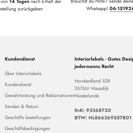
Brauchst du Hilfe? Sende dein
t von
14 Tagen
nach Erhalt der
Whatsapp!
06-15192
estellung zurückgeben
Kundendienst
Interiorlabels - Gutes Desig
jedermanns Recht
Über Interiorlabels
Honderdland 528
Kundendienst
2676LV Maasdijk
Gewährleistung und Reklamationen
Niederlande
Senden & Return
KvK: 93368720
Geschäfts bestellungen
BTW: NL866369557B01
Geschäftsbedingungen