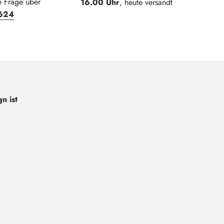
e Frage über
16.00 Uhr
, heute versandt
624
n ist