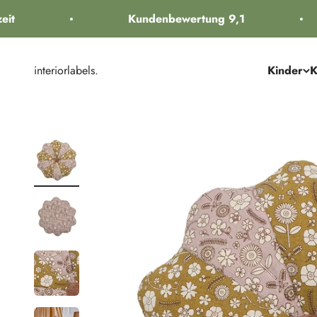
Zum Inhalt springen
t
Kundenbewertung 9,1
interiorlabels.
Kinder
K