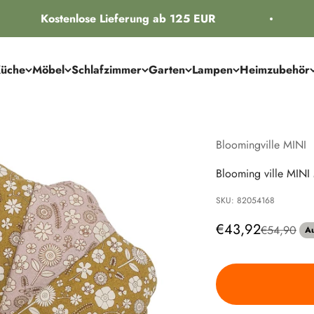
Kostenlose Lieferung ab 125 EUR
üche
Möbel
Schlafzimmer
Garten
Lampen
Heimzubehör
Bloomingville MINI
Blooming ville MINI
SKU: 82054168
Angebot
€43,92
Regulärer P
€54,90
Au