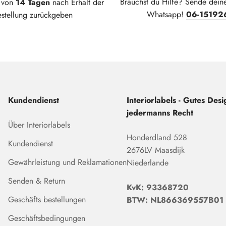
Brauchst du Hilfe? Sende dein
t von
14 Tagen
nach Erhalt der
Whatsapp!
06-15192
estellung zurückgeben
Kundendienst
Interiorlabels - Gutes Desig
jedermanns Recht
Über Interiorlabels
Honderdland 528
Kundendienst
2676LV Maasdijk
Gewährleistung und Reklamationen
Niederlande
Senden & Return
KvK: 93368720
Geschäfts bestellungen
BTW: NL866369557B01
Geschäftsbedingungen