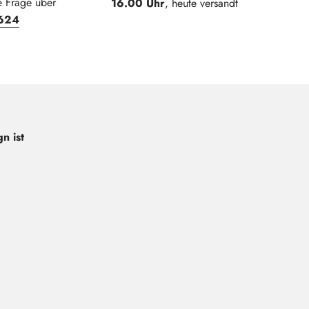
e Frage über
16.00 Uhr
, heute versandt
624
n ist