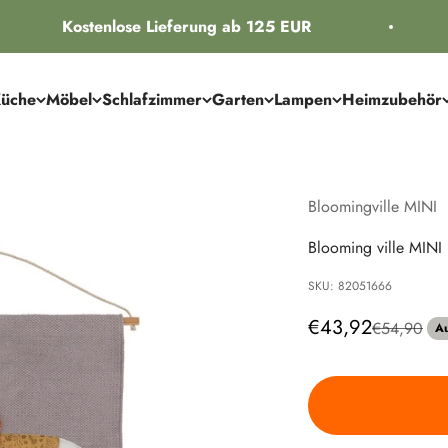
Kostenlose Lieferung ab 125 EUR
üche
Möbel
Schlafzimmer
Garten
Lampen
Heimzubehör
Bloomingville MINI
Blooming ville MINI
SKU: 82051666
Angebot
€43,92
Regulärer P
€54,90
Au