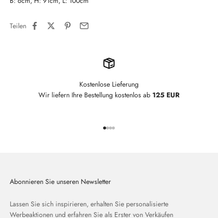
B: 6cm, H: 91cm, L: 100cm
Teilen
Kostenlose Lieferung
Wir liefern Ihre Bestellung kostenlos ab
125 EUR
Gehe zu Element 1
Gehe zu Element 2
Gehe zu Element 3
Gehe zu Element 4
Abonnieren Sie unseren Newsletter
Lassen Sie sich inspirieren, erhalten Sie personalisierte
Werbeaktionen und erfahren Sie als Erster von Verkäufen