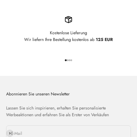
Kostenlose Lieferung
Wir liefern Ihre Bestellung kostenlos ab
125 EUR
Gehe zu Element 1
Gehe zu Element 2
Gehe zu Element 3
Gehe zu Element 4
Abonnieren Sie unseren Newsletter
Lassen Sie sich inspirieren, erhalten Sie personalisierte
Werbeaktionen und erfahren Sie als Erster von Verkäufen
Abonnieren
E-Mail