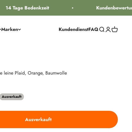
14 Tage Bedenkzeit
Kundenbewertung
Marken
Kundendienst
FAQ
Suche öffnen
Kundenkontos
Warenkorb
e leine Plaid, Orange, Baumwolle
 Preis
Ausverkauft
Ausverkauft