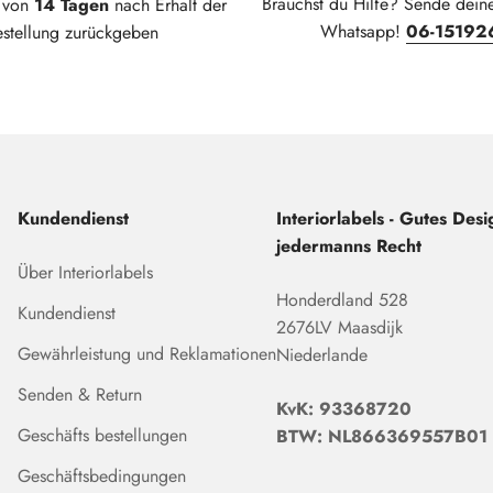
Brauchst du Hilfe? Sende dein
t von
14 Tagen
nach Erhalt der
Whatsapp!
06-15192
estellung zurückgeben
Kundendienst
Interiorlabels - Gutes Desig
jedermanns Recht
Über Interiorlabels
Honderdland 528
Kundendienst
2676LV Maasdijk
Gewährleistung und Reklamationen
Niederlande
Senden & Return
KvK: 93368720
Geschäfts bestellungen
BTW: NL866369557B01
Geschäftsbedingungen