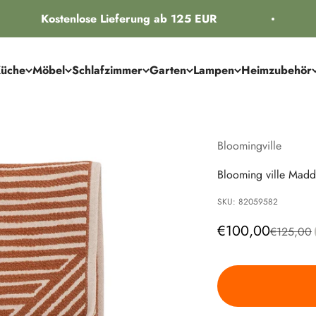
Kostenlose Lieferung ab 125 EUR
üche
Möbel
Schlafzimmer
Garten
Lampen
Heimzubehör
Bloomingville
Blooming ville Madd
SKU: 82059582
Angebot
€100,00
Regulärer
€125,00