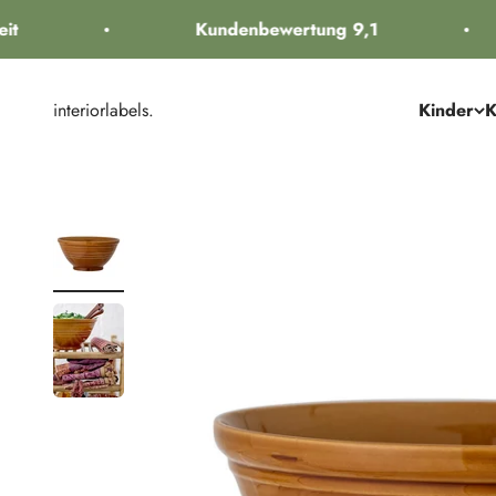
Zum Inhalt springen
t
Kundenbewertung 9,1
interiorlabels.
Kinder
K