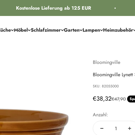
Kostenlose Lieferung ab 125 EUR
üche
Möbel
Schlafzimmer
Garten
Lampen
Heimzubehör
Bloomingville
Bloomingville Lynett
SKU: 82055000
Angebot
€38,32
Regulärer P
€47,90
Sp
Anzahl: