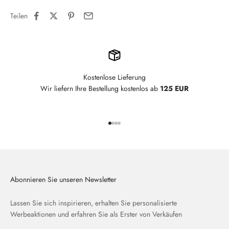
Teilen
Kostenlose Lieferung
Wir liefern Ihre Bestellung kostenlos ab
125 EUR
Gehe zu Element 1
Gehe zu Element 2
Gehe zu Element 3
Gehe zu Element 4
Abonnieren Sie unseren Newsletter
Lassen Sie sich inspirieren, erhalten Sie personalisierte
Werbeaktionen und erfahren Sie als Erster von Verkäufen