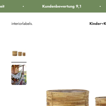
Zum Inhalt springen
t
Kundenbewertung 9,1
interiorlabels.
Kinder
K