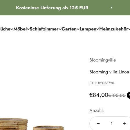
Kostenlose Lieferung ab 125 EUR
üche
Möbel
Schlafzimmer
Garten
Lampen
Heimzubehör
Bloomingville
Blooming ville Linoa
SKU: 82056790
Angebot
€84,00
Regulärer P
€105,00
Anzahl: