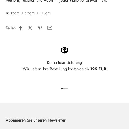
Mustern, Texturen und Adern in jeder Platte ver antwort lich.
B: 15cm, H: 5cm, L: 23cm
Teilen
Kostenlose Lieferung
Wir liefern Ihre Bestellung kostenlos ab
125 EUR
Gehe zu Element 1
Gehe zu Element 2
Gehe zu Element 3
Gehe zu Element 4
Abonnieren Sie unseren Newsletter