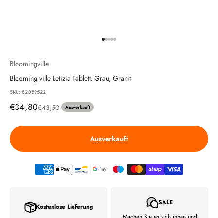
Gehe zu Element 1
Gehe zu Element 2
Gehe zu Element 3
Gehe zu Element 4
Gehe zu Element 5
Bloomingville
Blooming ville Letizia Tablett, Grau, Granit
SKU: 82059522
Angebot
€34,80
Regulärer Preis
€43,50
Ausverkauft
Ausverkauft
SALE
Kostenlose Lieferung
Machen Sie es sich innen und