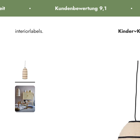
Zum Inhalt springen
t
Kundenbewertung 9,1
interiorlabels.
Kinder
K