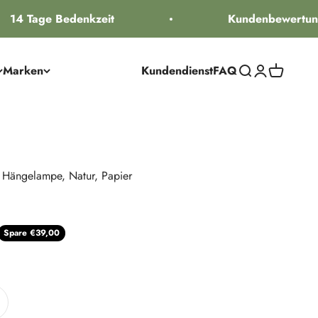
14 Tage Bedenkzeit
Kundenbewertung 
Marken
Kundendienst
FAQ
Suche öffnen
Kundenkontos
Warenkorb
n Hängelampe, Natur, Papier
 Preis
Spare €39,00