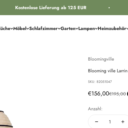
Kostenlose Lieferung ab 125 EUR
üche
Möbel
Schlafzimmer
Garten
Lampen
Heimzubehör
Bloomingville
Blooming ville Larri
SKU: 82051047
Angebot
€156,00
Regulärer
€195,00
Anzahl: