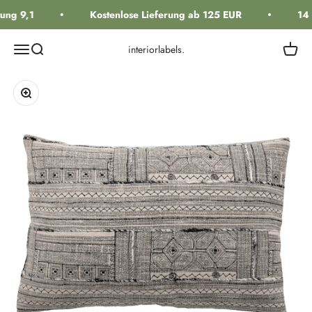
Zum Inhalt springen
ng 9,1
Kostenlose Lieferung ab 125 EUR
14 
Navigationsmenü öffnen
Suche öffnen
Warenk
interiorlabels.
Bild vergrößern