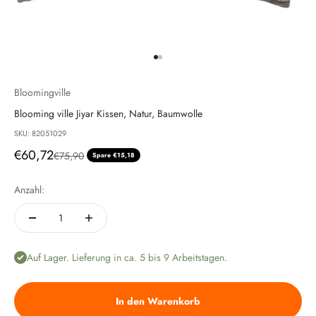
Gehe zu Element 1
Gehe zu Element 2
Bloomingville
Blooming ville Jiyar Kissen, Natur, Baumwolle
SKU: 82051029
Angebot
€60,72
Regulärer Preis
€75,90
Spare €15,18
Anzahl:
Auf Lager. Lieferung in ca. 5 bis 9 Arbeitstagen.
In den Warenkorb