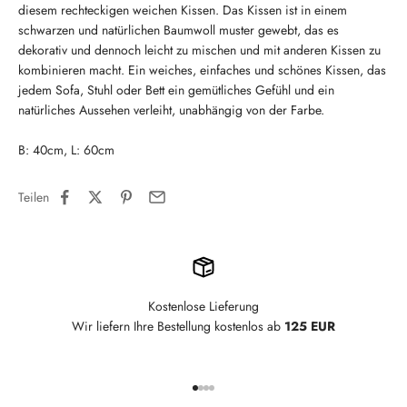
diesem rechteckigen weichen Kissen. Das Kissen ist in einem
schwarzen und natürlichen Baumwoll muster gewebt, das es
dekorativ und dennoch leicht zu mischen und mit anderen Kissen zu
kombinieren macht. Ein weiches, einfaches und schönes Kissen, das
jedem Sofa, Stuhl oder Bett ein gemütliches Gefühl und ein
natürliches Aussehen verleiht, unabhängig von der Farbe.
B: 40cm, L: 60cm
Teilen
Kostenlose Lieferung
Wir liefern Ihre Bestellung kostenlos ab
125 EUR
Gehe zu Element 1
Gehe zu Element 2
Gehe zu Element 3
Gehe zu Element 4