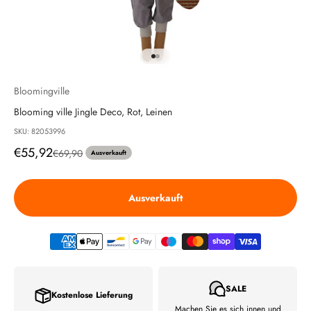
Gehe zu Element 1
Gehe zu Element 2
Bloomingville
Blooming ville Jingle Deco, Rot, Leinen
SKU: 82053996
Angebot
€55,92
Regulärer Preis
€69,90
Ausverkauft
Ausverkauft
SALE
Kostenlose Lieferung
Machen Sie es sich innen und