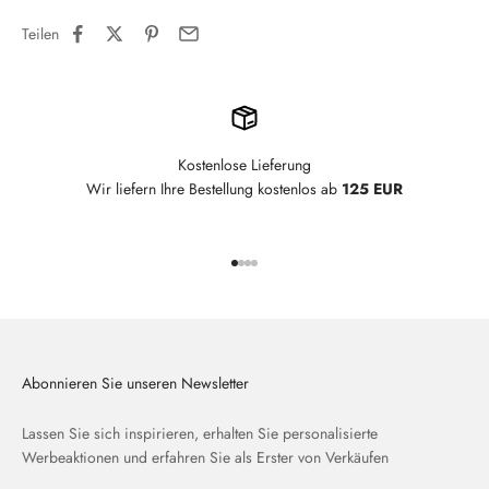
Teilen
Kostenlose Lieferung
Wir liefern Ihre Bestellung kostenlos ab
125 EUR
Gehe zu Element 1
Gehe zu Element 2
Gehe zu Element 3
Gehe zu Element 4
Abonnieren Sie unseren Newsletter
Lassen Sie sich inspirieren, erhalten Sie personalisierte
Werbeaktionen und erfahren Sie als Erster von Verkäufen