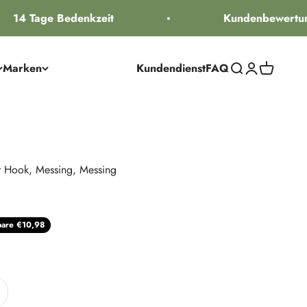
14 Tage Bedenkzeit
Kundenbewertung
Marken
Kundendienst
FAQ
Suche öffnen
Kundenkontos
Warenkorb
ar Hook, Messing, Messing
reis
pare €10,98