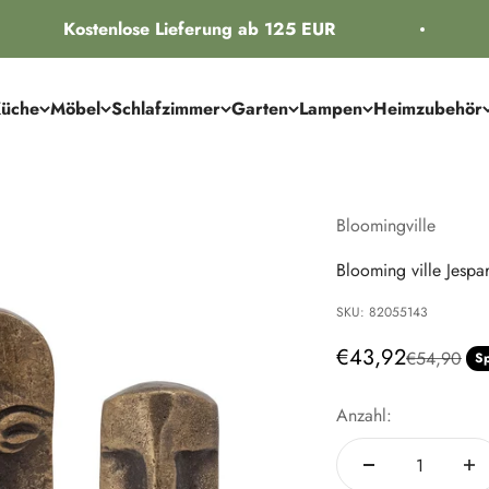
Kostenlose Lieferung ab 125 EUR
üche
Möbel
Schlafzimmer
Garten
Lampen
Heimzubehör
Bloomingville
Blooming ville Jesp
SKU: 82055143
Angebot
€43,92
Regulärer P
€54,90
S
Anzahl: