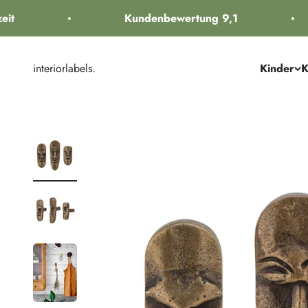
Zum Inhalt springen
it
Kundenbewertung 9,1
interiorlabels.
Kinder
K