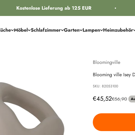
Kostenlose Lieferung ab 125 EUR
üche
Möbel
Schlafzimmer
Garten
Lampen
Heimzubehör
Bloomingville
Blooming ville Isey 
SKU: 82053100
Angebot
€45,52
Regulärer P
€56,90
Au