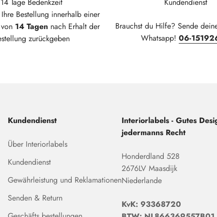
14 Tage Bedenkzeit
Kundendienst
Ihre Bestellung innerhalb einer
Brauchst du Hilfe? Sende dein
t von
14 Tagen
nach Erhalt der
Whatsapp!
06-15192
estellung zurückgeben
Kundendienst
Interiorlabels - Gutes Desig
jedermanns Recht
Über Interiorlabels
Honderdland 528
Kundendienst
2676LV Maasdijk
Gewährleistung und Reklamationen
Niederlande
Senden & Return
KvK: 93368720
Geschäfts bestellungen
BTW: NL866369557B01