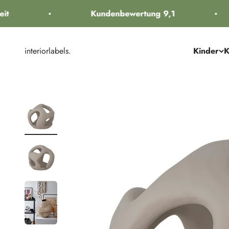
Zum Inhalt springen
t
Kundenbewertung 9,1
interiorlabels.
Kinder
K