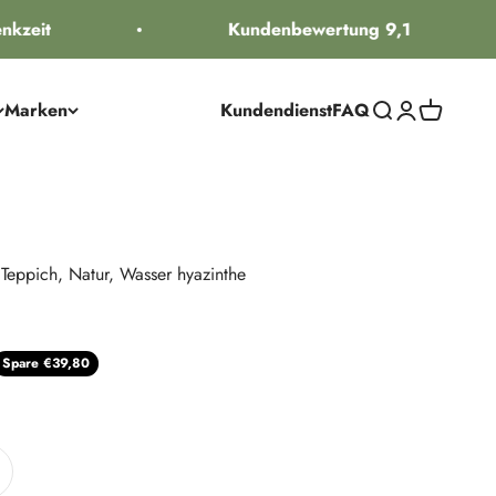
zeit
Kundenbewertung 9,1
Marken
Kundendienst
FAQ
Suche öffnen
Kundenkontos
Warenkorb
 Teppich, Natur, Wasser hyazinthe
Preis
Spare €39,80