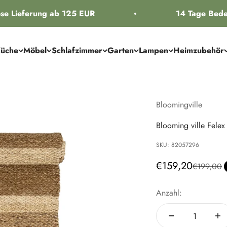
e Lieferung ab 125 EUR
14 Tage Bedenk
üche
Möbel
Schlafzimmer
Garten
Lampen
Heimzubehör
Bloomingville
Blooming ville Felex
SKU: 82057296
Angebot
€159,20
Regulärer 
€199,00
Anzahl: