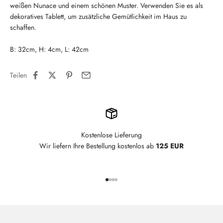
weißen Nunace und einem schönen Muster.
Verwenden Sie es als
dekoratives Tablett, um zusätzliche Gemütlichkeit im Haus zu
schaffen.
B: 32cm, H: 4cm, L: 42cm
Teilen
Kostenlose Lieferung
Wir liefern Ihre Bestellung kostenlos ab
125 EUR
Gehe zu Element 1
Gehe zu Element 2
Gehe zu Element 3
Gehe zu Element 4