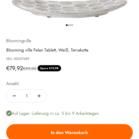
Gehe zu Element 1
Gehe zu Element 2
Gehe zu Element 3
Gehe zu Element 4
Bloomingville
Blooming ville Felan Tablett, Weiß, Terrakotta
SKU: 82057689
Angebot
€79,92
Regulärer Preis
€99,90
Spare €19,98
Anzahl:
Auf Lager. Lieferung in ca. 5 bis 9 Arbeitstagen.
In den Warenkorb