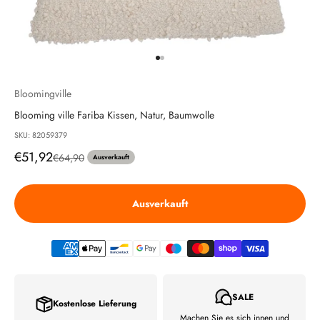
Gehe zu Element 1
Gehe zu Element 2
Bloomingville
Blooming ville Fariba Kissen, Natur, Baumwolle
SKU: 82059379
Angebot
€51,92
Regulärer Preis
€64,90
Ausverkauft
Ausverkauft
SALE
Kostenlose Lieferung
Machen Sie es sich innen und