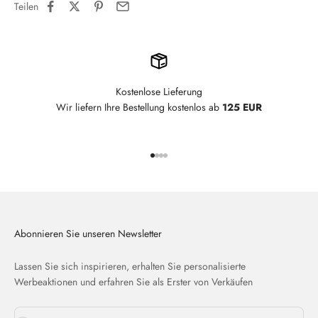
Teilen
Kostenlose Lieferung
Wir liefern Ihre Bestellung kostenlos ab
125 EUR
Gehe zu Element 1
Gehe zu Element 2
Gehe zu Element 3
Gehe zu Element 4
Abonnieren Sie unseren Newsletter
Lassen Sie sich inspirieren, erhalten Sie personalisierte
Werbeaktionen und erfahren Sie als Erster von Verkäufen