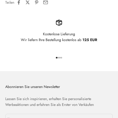
Teilen
Kostenlose Lieferung
Wir liefern Ihre Bestellung kostenlos ab
125 EUR
Gehe zu Element 1
Gehe zu Element 2
Gehe zu Element 3
Gehe zu Element 4
Abonnieren Sie unseren Newsletter
Lassen Sie sich inspirieren, erhalten Sie personalisierte
Werbeaktionen und erfahren Sie als Erster von Verkäufen