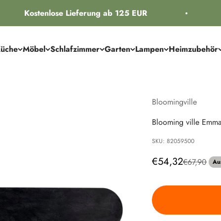
Kostenlose Lieferung ab 125 EUR
üche
Möbel
Schlafzimmer
Garten
Lampen
Heimzubehör
Bloomingville
Blooming ville Emma
SKU: 82059500
Angebot
€54,32
Regulärer P
€67,90
Au