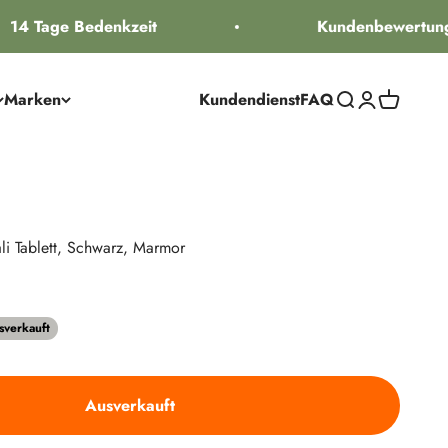
14 Tage Bedenkzeit
Kundenbewertung 
Marken
Kundendienst
FAQ
Suche öffnen
Kundenkontos
Warenkorb
li Tablett, Schwarz, Marmor
reis
sverkauft
Ausverkauft