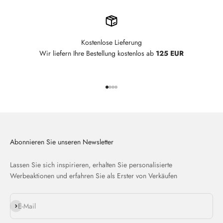
Kostenlose Lieferung
Wir liefern Ihre Bestellung kostenlos ab
125 EUR
Gehe zu Element 1
Gehe zu Element 2
Gehe zu Element 3
Gehe zu Element 4
Abonnieren Sie unseren Newsletter
Lassen Sie sich inspirieren, erhalten Sie personalisierte
Werbeaktionen und erfahren Sie als Erster von Verkäufen
Abonnieren
E-Mail