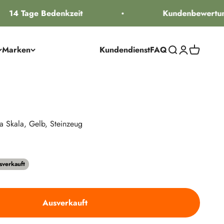
14 Tage Bedenkzeit
Kundenbewertung
Marken
Kundendienst
FAQ
Suche öffnen
Kundenkontos
Warenkorb
ra Skala, Gelb, Steinzeug
reis
sverkauft
Ausverkauft