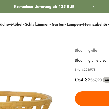
Kostenlose Lieferung ab 125 EUR
üche
Möbel
Schlafzimmer
Garten
Lampen
Heimzubehör
Bloomingville
Blooming ville Elect
SKU: 82055773
Angebot
€54,32
Regulärer P
€67,90
Au