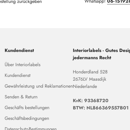
Whatsapp!
06-15192
estellung zurückgeben
Kundendienst
Interiorlabels - Gutes Desig
jedermanns Recht
Über Interiorlabels
Honderdland 528
Kundendienst
2676LV Maasdijk
Gewährleistung und Reklamationen
Niederlande
Senden & Return
KvK: 93368720
Geschäfts bestellungen
BTW: NL866369557B01
Geschäftsbedingungen
Datenschutz-Bestimmungen