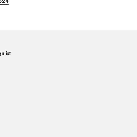
624
n ist