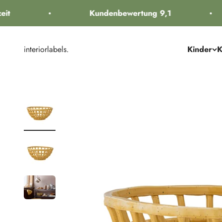
Zum Inhalt springen
t
Kundenbewertung 9,1
interiorlabels.
Kinder
K