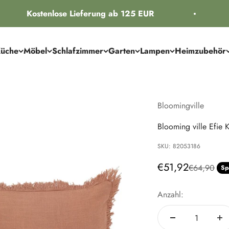
Kostenlose Lieferung ab 125 EUR
üche
Möbel
Schlafzimmer
Garten
Lampen
Heimzubehör
Bloomingville
Blooming ville Efie 
SKU: 82053186
Angebot
€51,92
Regulärer P
€64,90
Sp
Anzahl: