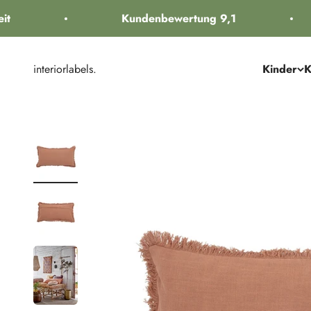
Zum Inhalt springen
t
Kundenbewertung 9,1
interiorlabels.
Kinder
K