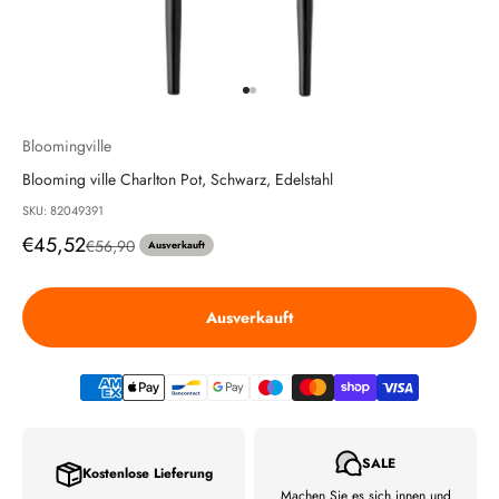
Gehe zu Element 1
Gehe zu Element 2
Bloomingville
Blooming ville Charlton Pot, Schwarz, Edelstahl
SKU: 82049391
Angebot
€45,52
Regulärer Preis
€56,90
Ausverkauft
Ausverkauft
SALE
Kostenlose Lieferung
Machen Sie es sich innen und