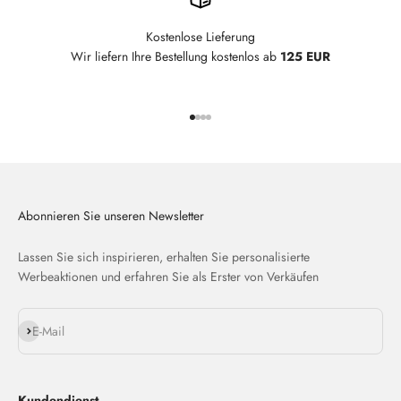
Kostenlose Lieferung
Wir liefern Ihre Bestellung kostenlos ab
125 EUR
Gehe zu Element 1
Gehe zu Element 2
Gehe zu Element 3
Gehe zu Element 4
Abonnieren Sie unseren Newsletter
Lassen Sie sich inspirieren, erhalten Sie personalisierte
Werbeaktionen und erfahren Sie als Erster von Verkäufen
Abonnieren
E-Mail
Kundendienst