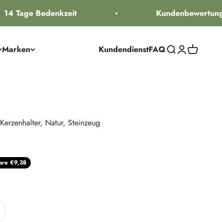
14 Tage Bedenkzeit
Kundenbewertung 
Marken
Kundendienst
FAQ
Suche öffnen
Kundenkontos
Warenkorb
 Kerzenhalter, Natur, Steinzeug
eis
are €9,38