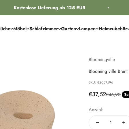
Kostenlose Lieferung ab 125 EUR
üche
Möbel
Schlafzimmer
Garten
Lampen
Heimzubehör
Bloomingville
Blooming ville Brent
SKU: 82057596
Angebot
€37,52
Regulärer Pr
€46,90
Sp
Anzahl: