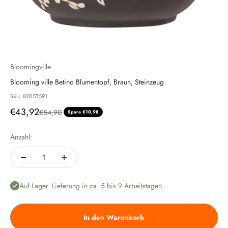
Bloomingville
Blooming ville Betino Blumentopf, Braun, Steinzeug
SKU: 82057591
Angebot
€43,92
Regulärer Preis
€54,90
Spare €10,98
Anzahl:
Auf Lager. Lieferung in ca. 5 bis 9 Arbeitstagen.
In den Warenkorb