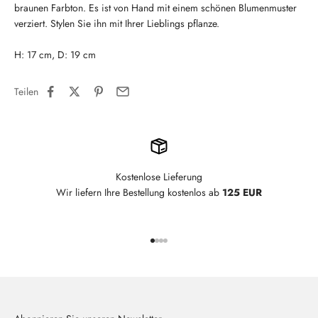
braunen Farbton.
Es ist von Hand mit einem schönen Blumenmuster
verziert.
Stylen Sie ihn mit Ihrer Lieblings pflanze.
H: 17 cm, D: 19 cm
Teilen
Kostenlose Lieferung
Wir liefern Ihre Bestellung kostenlos ab
125 EUR
Gehe zu Element 1
Gehe zu Element 2
Gehe zu Element 3
Gehe zu Element 4