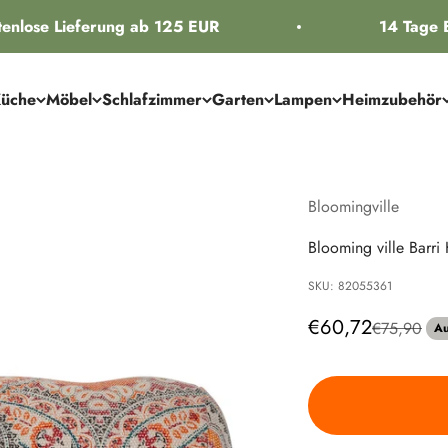
nlose Lieferung ab 125 EUR
14 Tage B
üche
Möbel
Schlafzimmer
Garten
Lampen
Heimzubehör
Bloomingville
Blooming ville Barri
SKU: 82055361
Angebot
€60,72
Regulärer P
€75,90
Au