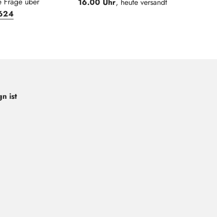
e Frage über
16.00 Uhr
, heute versandt
624
n ist