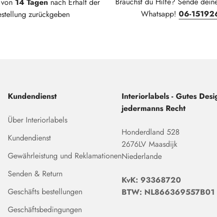
Brauchst du Hilfe? Sende dein
t von
14 Tagen
nach Erhalt der
Whatsapp!
06-15192
estellung zurückgeben
Kundendienst
Interiorlabels - Gutes Desig
jedermanns Recht
Über Interiorlabels
Honderdland 528
Kundendienst
2676LV Maasdijk
Gewährleistung und Reklamationen
Niederlande
Senden & Return
KvK: 93368720
Geschäfts bestellungen
BTW: NL866369557B01
Geschäftsbedingungen