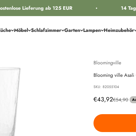
stenlose Lieferung ab 125 EUR
14 Tage
üche
Möbel
Schlafzimmer
Garten
Lampen
Heimzubehör
Bloomingville
Blooming ville Asali
SKU: 82055104
Angebot
€43,92
Regulärer P
€54,90
Au