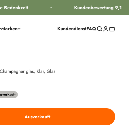
 Bedenkzeit
Kundenbewertung 9,1
Marken
Kundendienst
FAQ
Suche öffnen
Kundenkontos
Warenkorb
 Champagner glas, Klar, Glas
reis
sverkauft
Ausverkauft